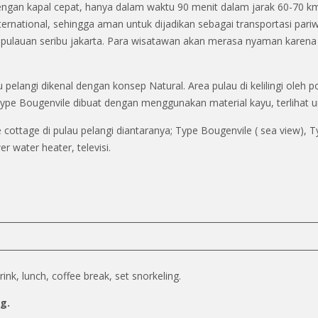
ngan kapal cepat, hanya dalam waktu 90 menit dalam jarak 60-70 km
nternational, sehingga aman untuk dijadikan sebagai transportasi pa
epulauan seribu jakarta. Para wisatawan akan merasa nyaman karena
u pelangi dikenal dengan konsep Natural. Area pulau di kelilingi oleh 
 type Bougenvile dibuat dengan menggunakan material kayu, terlihat
 cottage di pulau pelangi diantaranya; Type Bougenvile ( sea view), 
r water heater, televisi.
ink, lunch, coffee break, set snorkeling.
g.