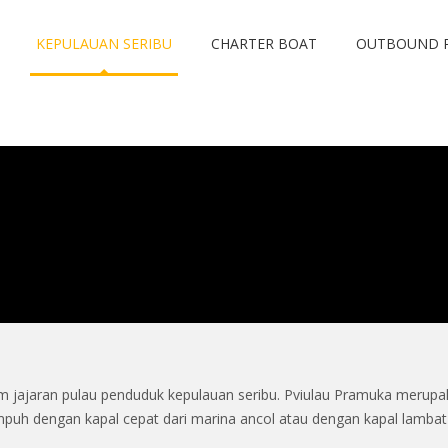
KEPULAUAN SERIBU
CHARTER BOAT
OUTBOUND 
m jajaran pulau penduduk kepulauan seribu. Pviulau Pramuka merup
mpuh dengan kapal cepat dari marina ancol atau dengan kapal lamba