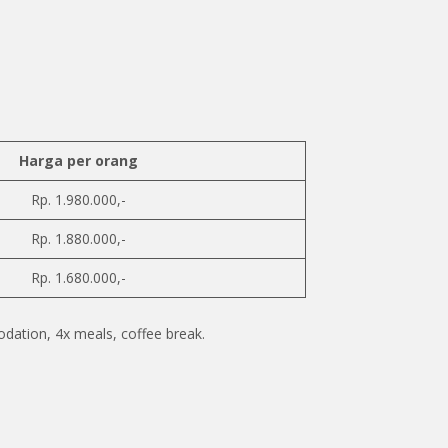
Harga per orang
Rp. 1.980.000,-
Rp. 1.880.000,-
Rp. 1.680.000,-
dation, 4x meals, coffee break.
gazebo
mini
View
Restoran
long
snorkeling
market
beach