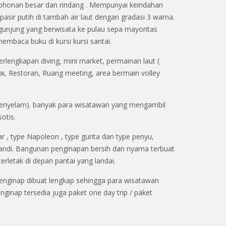
pepohonan besar dan rindang . Mempunyai keindahan
asir putih di tambah air laut dengan gradasi 3 warna.
ngunjung yang berwisata ke pulau sepa mayoritas
mbaca buku di kursi kursi santai.
erlengkapan diving, mini market, permainan laut (
ai, Restoran, Ruang meeting, area bermain volley
r menyelam). banyak para wisatawan yang mengambil
otis.
, type Napoleon , type gurita dan type penyu,
 mandi. Bangunan penginapan bersih dan nyama terbuat
rletak di depan pantai yang landai.
enginap dibuat lengkap sehingga para wisatawan
nginap tersedia juga paket one day trip / paket