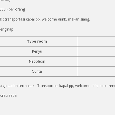
000.- per orang
 : transportasi kapal pp, welcome drink, makan siang.
enginap
Type room
Penyu
Napoleon
Gurita
arga sudah termasuk : Transportasi kapal pp, welcome drin, accommo
pulau sepa
Fron
penyu
inside
Napoleon
inside
Gurita
inside
ortation
office
cottage
penyu
cottage
cottage
cottage
cottage
cottage
napoleon
gurita