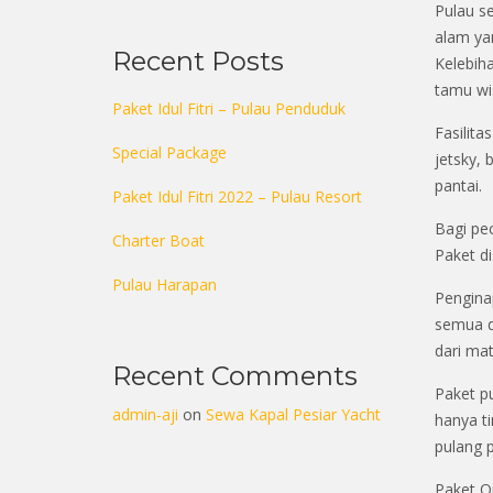
Pulau s
alam yan
Recent Posts
Kelebiha
tamu wi
Paket Idul Fitri – Pulau Penduduk
Fasilita
Special Package
jetsky, 
pantai.
Paket Idul Fitri 2022 – Pulau Resort
Bagi pe
Charter Boat
Paket d
Pulau Harapan
Pengina
semua di
dari mat
Recent Comments
Paket p
admin-aji
on
Sewa Kapal Pesiar Yacht
hanya ti
pulang p
Paket O