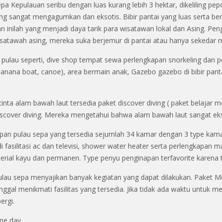
epa Kepulauan seribu dengan luas kurang lebih 3 hektar, dikeliling 
g sangat mengagumkan dan eksotis. Bibir pantai yang luas serta berp
n inilah yang menjadi daya tarik para wisatawan lokal dan Asing. Pe
satawah asing, mereka suka berjemur di pantai atau hanya sekedar me
s pulau seperti, dive shop tempat sewa perlengkapan snorkeling dan p
banana boat, canoe), area bermain anak, Gazebo gazebo di bibir pant
cinta alam bawah laut tersedia paket discover diving ( paket belaja
iscover diving. Mereka mengetahui bahwa alam bawah laut sangat eks
pan pulau sepa yang tersedia sejumlah 34 kamar dengan 3 type kamar 
 fasilitasi ac dan televisi, shower water heater serta perlengkapan
erial kayu dan permanen. Type penyu penginapan terfavorite karena te
ulau sepa menyajikan banyak kegiatan yang dapat dilakukan. Paket M
nggal menikmati fasilitas yang tersedia. Jika tidak ada waktu untuk me
ergi.
ne day